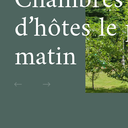
Chambres
d’hôtes le 
matin